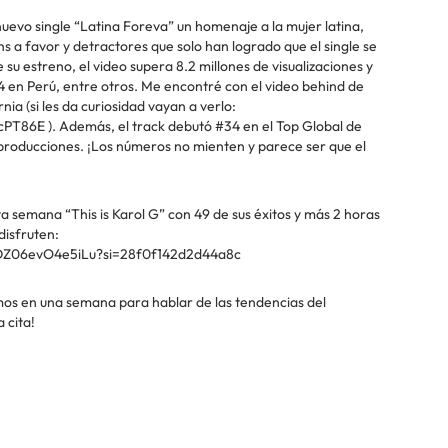
nuevo single “Latina Foreva” un homenaje a la mujer latina,
s a favor y detractores que solo han logrado que el single se
 su estreno, el video supera 8.2 millones de visualizaciones y
4 en Perú, entre otros. Me encontré con el video behind de
a (si les da curiosidad vayan a verlo:
86E ). Además, el track debutó #34 en el Top Global de
eproducciones. ¡Los números no mienten y parece ser que el
sta semana “This is Karol G” con 49 de sus éxitos y más 2 horas
disfruten:
ZF1DZ06evO4e5iLu?si=28f0f142d2d44a8c
mos en una semana para hablar de las tendencias del
 cita!