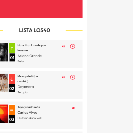
LISTA LOS40
Hate that I made you
love me
Ariana Grande
01
Petal
Me voy de ti (La
cumbia)
Dayanara
02
Terapia
Tuyo y nada más
Carlos Vives
El último disco Vol.1
03