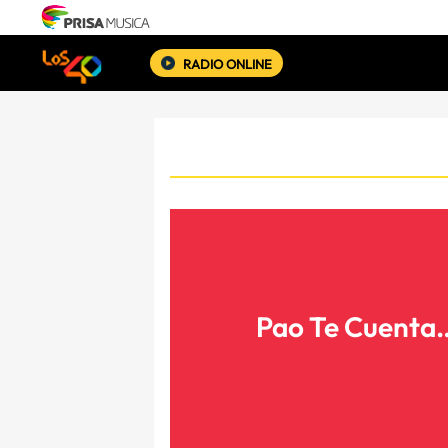
RADIO ONLINE
Pao Te Cuenta…