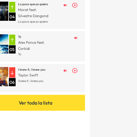
Lo poco que yo quiero
Morat feat.
Silvestre Dangond
04
Lo poco que yo quiero
Tú
Alex Ponce feat.
Corkidi
05
Tú
I knew it, I knew you
Taylor Swift
I knew it, i knew you
06
Ver toda la lista