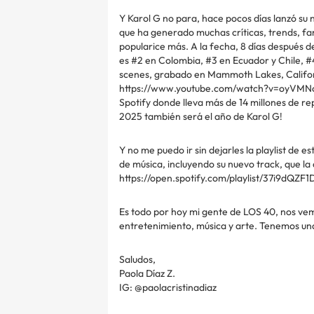
Y Karol G no para, hace pocos días lanzó su 
que ha generado muchas críticas, trends, fan
popularice más. A la fecha, 8 días después de
es #2 en Colombia, #3 en Ecuador y Chile, #
scenes, grabado en Mammoth Lakes, Californi
https://www.youtube.com/watch?v=oyVMNcPT
Spotify donde lleva más de 14 millones de r
2025 también será el año de Karol G!
Y no me puedo ir sin dejarles la playlist de e
de música, incluyendo su nuevo track, que la 
https://open.spotify.com/playlist/37i9dQ
Es todo por hoy mi gente de LOS 40, nos ve
entretenimiento, música y arte. Tenemos una
Saludos,
Paola Díaz Z.
IG: @paolacristinadiaz