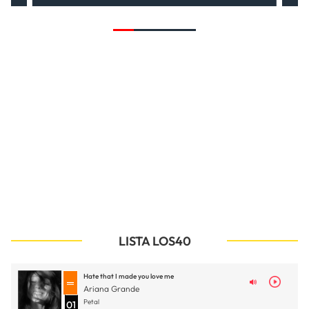
LISTA LOS40
Hate that I made you love me
Ariana Grande
Petal
01