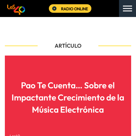
RADIO ONLINE
ARTÍCULO
Pao Te Cuenta… Sobre el
Impactante Crecimiento de la
Música Electrónica
Los40