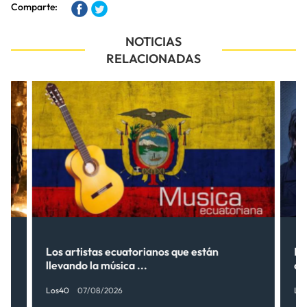
Comparte:
NOTICIAS
RELACIONADAS
s”
Los artistas ecuatorianos que están
La
llevando la música ...
có
Los40
07/08/2026
Lo