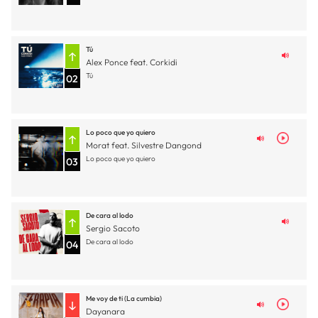
Tú
Alex Ponce feat. Corkidi
Tú
02
Lo poco que yo quiero
Morat feat. Silvestre Dangond
Lo poco que yo quiero
03
De cara al lodo
Sergio Sacoto
De cara al lodo
04
Me voy de ti (La cumbia)
Dayanara