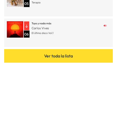
Terapia
05
Tuyo y nada más
Carlos Vives
El último disco Vol.1
06
Ver toda la lista