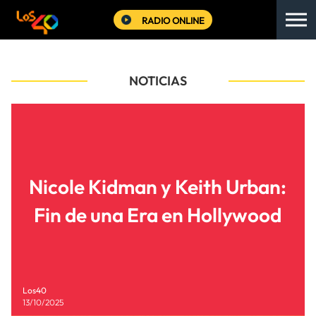
RADIO ONLINE
NOTICIAS
Nicole Kidman y Keith Urban:
Fin de una Era en Hollywood
Los40
13/10/2025