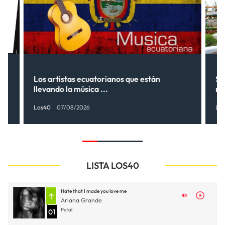
Los artistas ecuatorianos que están
Sh
llevando la música ...
nu
Los40
07/08/2026
Lo
LISTA LOS40
Hate that I made you love me
Ariana Grande
Petal
01