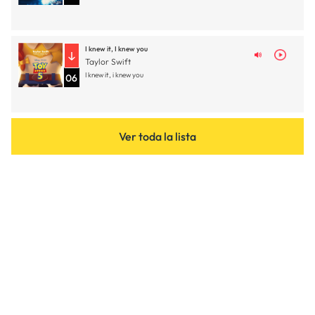
I knew it, I knew you
Taylor Swift
I knew it, i knew you
06
Ver toda la lista