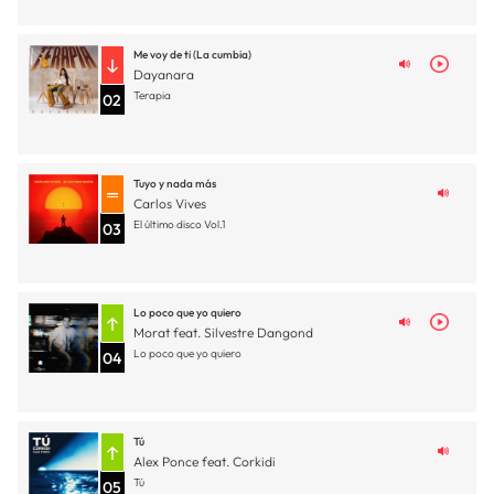
Me voy de ti (La cumbia)
Dayanara
Terapia
02
Tuyo y nada más
Carlos Vives
El último disco Vol.1
03
Lo poco que yo quiero
Morat feat. Silvestre Dangond
Lo poco que yo quiero
04
Tú
Alex Ponce feat. Corkidi
Tú
05