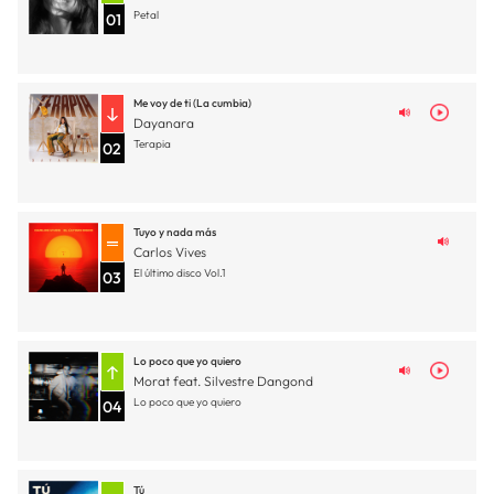
Petal
01
Me voy de ti (La cumbia)
Dayanara
Terapia
02
Tuyo y nada más
Carlos Vives
El último disco Vol.1
03
Lo poco que yo quiero
Morat feat. Silvestre Dangond
Lo poco que yo quiero
04
Tú