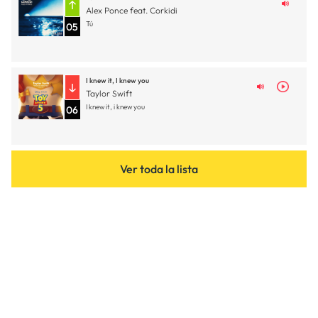
Alex Ponce feat. Corkidi
Tú
05
I knew it, I knew you
Taylor Swift
I knew it, i knew you
06
Ver toda la lista