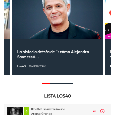
La historia detrás de “: cómo Alejandro
LO
Sanz creó...
ve
Los40
06/08/2026
Lo
LISTA LOS40
Hate that I made you love me
Ariana Grande