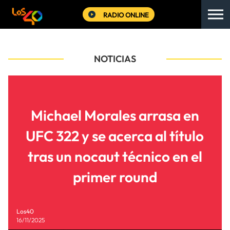
RADIO ONLINE
NOTICIAS
Michael Morales arrasa en
UFC 322 y se acerca al título
tras un nocaut técnico en el
primer round
Los40
16/11/2025