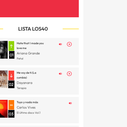
LISTA LOS40
Hate that I made you
love me
Ariana Grande
01
Petal
Me voy de ti (La
cumbia)
Dayanara
02
Terapia
Tuyo y nada más
Carlos Vives
El último disco Vol.1
03