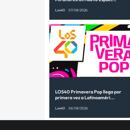
Los40
07/08/2026
LOS40 Primavera Pop llega por
primera vez a Latinoaméri...
Los40
06/08/2026