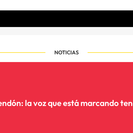
NOTICIAS
ndón: la voz que está marcando te