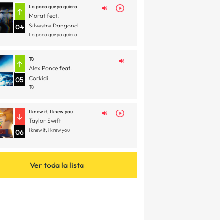
Lo poco que yo quiero
Morat feat.
Silvestre Dangond
04
Lo poco que yo quiero
Tú
Alex Ponce feat.
Corkidi
05
Tú
I knew it, I knew you
Taylor Swift
I knew it, i knew you
06
Ver toda la lista