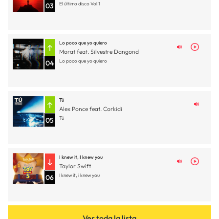
El último disco Vol.1
03
Lo poco que yo quiero
Morat feat. Silvestre Dangond
Lo poco que yo quiero
04
Tú
Alex Ponce feat. Corkidi
Tú
05
I knew it, I knew you
Taylor Swift
I knew it, i knew you
06
Ver toda la lista