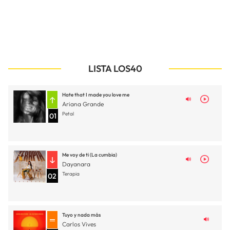
LISTA LOS40
Hate that I made you love me
Ariana Grande
Petal
01
Me voy de ti (La cumbia)
Dayanara
Terapia
02
Tuyo y nada más
Carlos Vives