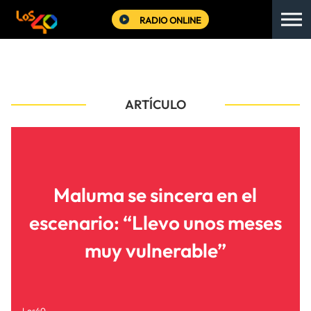
RADIO ONLINE
ARTÍCULO
Maluma se sincera en el
escenario: “Llevo unos meses
muy vulnerable”
Los40