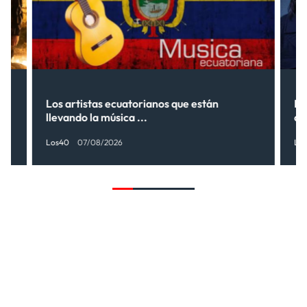
s”
Los artistas ecuatorianos que están
La
llevando la música ...
có
Los40
07/08/2026
Lo