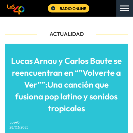
RADIO ONLINE
ACTUALIDAD
Lucas Arnau y Carlos Baute se
reencuentran en “”Volverte a
Ver””:Una canción que
fusiona pop latino y sonidos
tropicales
Los40
28/03/2025