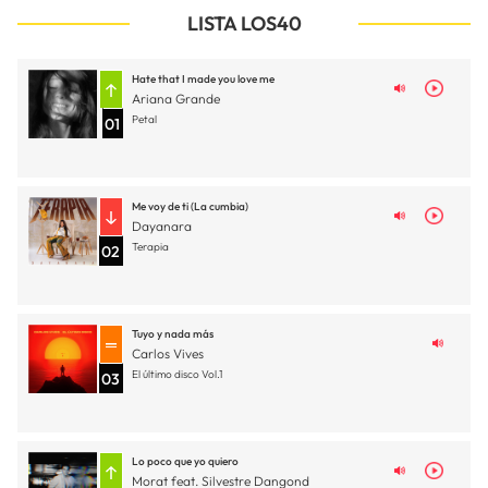
LISTA LOS40
Hate that I made you love me
Ariana Grande
Petal
01
Me voy de ti (La cumbia)
Dayanara
Terapia
02
Tuyo y nada más
Carlos Vives
El último disco Vol.1
03
Lo poco que yo quiero
Morat feat. Silvestre Dangond