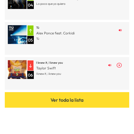
Lo poco que yo quiero
04
Tú
Alex Ponce feat. Corkidi
Tú
05
I knew it, I knew you
Taylor Swift
I knew it, i knew you
06
Ver toda la lista