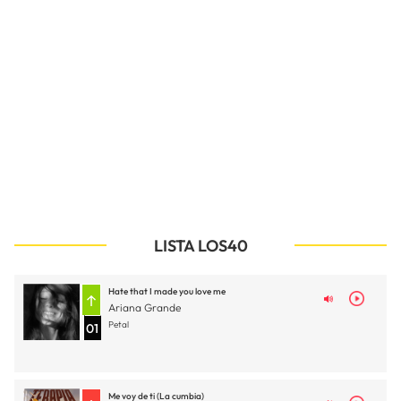
LISTA LOS40
Hate that I made you love me
Ariana Grande
Petal
01
Me voy de ti (La cumbia)