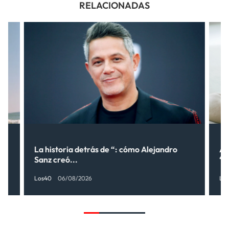
RELACIONADAS
lo
La historia detrás de “: cómo Alejandro
Al
Sanz creó...
“¿
Los40
06/08/2026
Lo