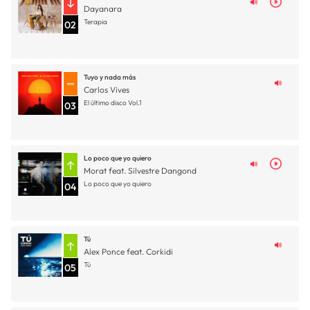
Dayanara
Terapia
02
Tuyo y nada más
Carlos Vives
El último disco Vol.1
03
Lo poco que yo quiero
Morat feat. Silvestre Dangond
Lo poco que yo quiero
04
Tú
Alex Ponce feat. Corkidi
Tú
05