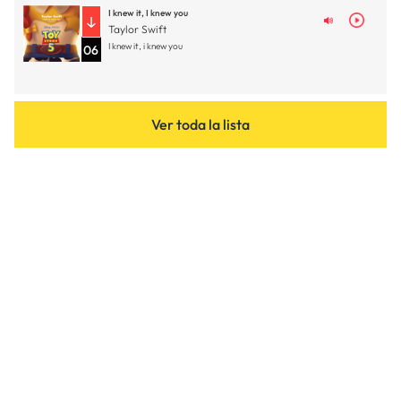
I knew it, I knew you
Taylor Swift
I knew it, i knew you
06
Ver toda la lista