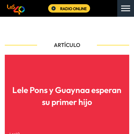
RADIO ONLINE
ARTÍCULO
Lele Pons y Guaynaa esperan
su primer hijo
Los40