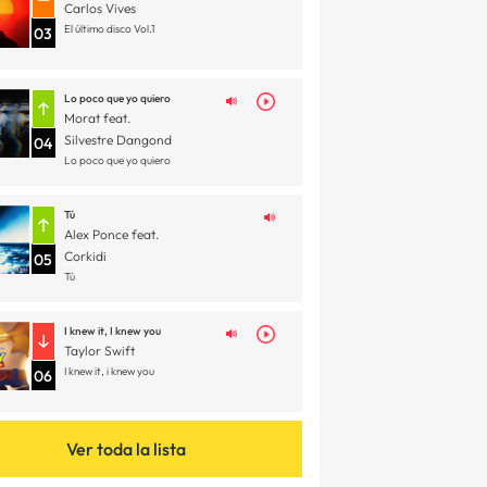
Carlos Vives
El último disco Vol.1
03
Lo poco que yo quiero
Morat feat.
Silvestre Dangond
04
Lo poco que yo quiero
Tú
Alex Ponce feat.
Corkidi
05
Tú
I knew it, I knew you
Taylor Swift
I knew it, i knew you
06
Ver toda la lista