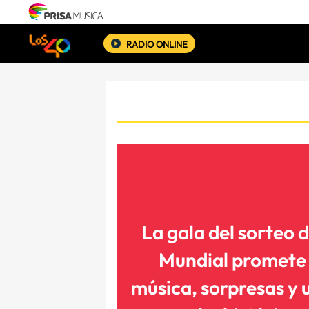
RADIO ONLINE
La gala del sorteo d
Mundial promete
música, sorpresas y 