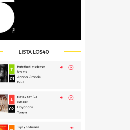
LISTA LOS40
Hate that I made you
love me
Ariana Grande
01
Petal
Me voy de ti (La
cumbia)
Dayanara
02
Terapia
Tuyo y nada más