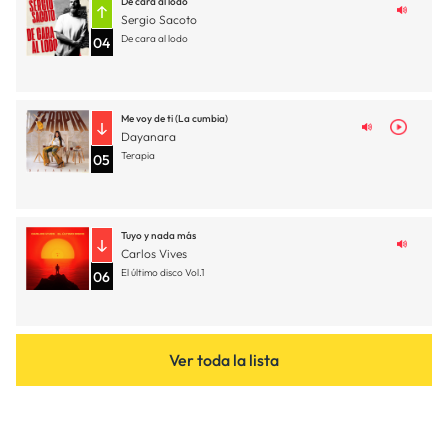
De cara al lodo
Sergio Sacoto
De cara al lodo
04
Me voy de ti (La cumbia)
Dayanara
Terapia
05
Tuyo y nada más
Carlos Vives
El último disco Vol.1
06
Ver toda la lista