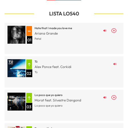
LISTA LOS40
Hate that I made you love me
Ariana Grande
Petal
01
Tú
Alex Ponce feat. Corkidi
Tú
02
Lo poco que yo quiero
Morat feat. Silvestre Dangond
Lo poco que yo quiero
03