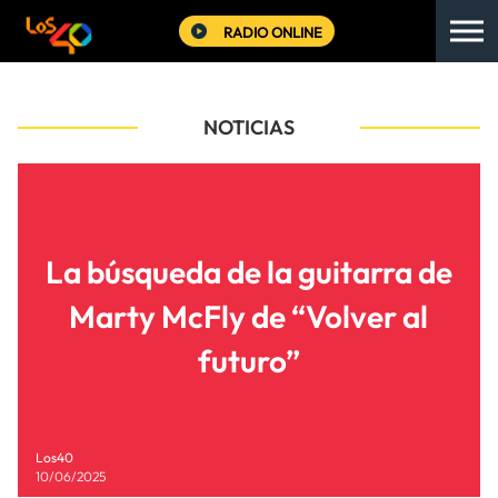
RADIO ONLINE
NOTICIAS
La búsqueda de la guitarra de
Marty McFly de “Volver al
futuro”
Los40
10/06/2025