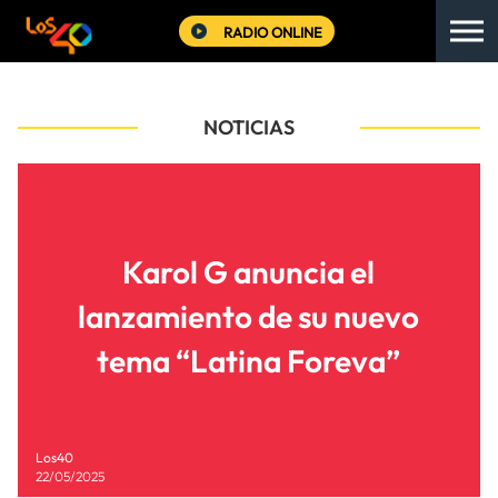
RADIO ONLINE
NOTICIAS
Karol G anuncia el
lanzamiento de su nuevo
tema “Latina Foreva”
Los40
22/05/2025