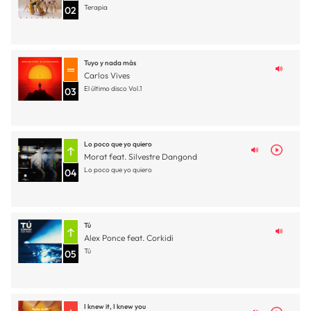
Terapia
02
Tuyo y nada más
Carlos Vives
El último disco Vol.1
03
Lo poco que yo quiero
Morat feat. Silvestre Dangond
Lo poco que yo quiero
04
Tú
Alex Ponce feat. Corkidi
Tú
05
I knew it, I knew you