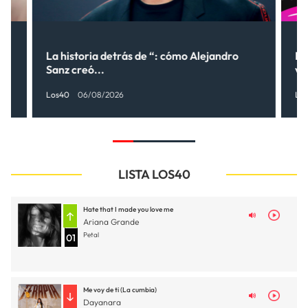
La historia detrás de “: cómo Alejandro
LO
Sanz creó...
ve
Los40
06/08/2026
Lo
LISTA LOS40
Hate that I made you love me
Ariana Grande
Petal
01
Me voy de ti (La cumbia)
Dayanara