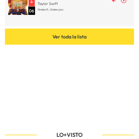
Taylor Swift
I knew it, i knew you
06
Ver toda la lista
LO+VISTO