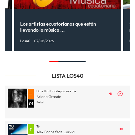
Los artistas ecuatorianos que están
Sh
llevando la música ...
nu
Los40
07/08/2026
Lo
LISTA LOS40
Hate that I made you love me
Ariana Grande
Petal
01
Tú
Alex Ponce feat. Corkidi