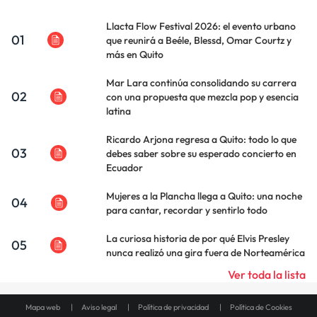
Llacta Flow Festival 2026: el evento urbano
01
que reunirá a Beéle, Blessd, Omar Courtz y
más en Quito
Mar Lara continúa consolidando su carrera
02
con una propuesta que mezcla pop y esencia
latina
Ricardo Arjona regresa a Quito: todo lo que
03
debes saber sobre su esperado concierto en
Ecuador
Mujeres a la Plancha llega a Quito: una noche
04
para cantar, recordar y sentirlo todo
La curiosa historia de por qué Elvis Presley
05
nunca realizó una gira fuera de Norteamérica
Ver toda la lista
Mapa web
Aviso legal
Política de privacidad
Política de Cookies