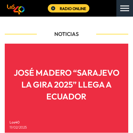
RADIO ONLINE
NOTICIAS
JOSÉ MADERO “SARAJEVO
LA GIRA 2025” LLEGA A
ECUADOR
Los40
11/02/2025