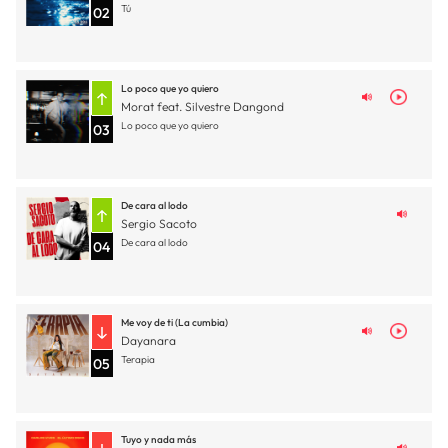
Tú
02
Lo poco que yo quiero
Morat feat. Silvestre Dangond
Lo poco que yo quiero
03
De cara al lodo
Sergio Sacoto
De cara al lodo
04
Me voy de ti (La cumbia)
Dayanara
Terapia
05
Tuyo y nada más