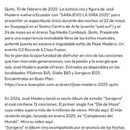
Quito, 10 de febrero de 2025: La icónica voz y figura de José
Madero vuelve a Ecuador con “SARAJEVO LA GIRA 2025” para
presentar un espectáculo único durante dos noches: el 22 de mayo
en Guayaquil en el Teatro Centro de Arte (evento “sold out”) y el
24 de mayo en el Arena Top Media Cumbayá, Quito. Prepárate
para una experiencia inolvidable llena de los éxitos musicales,
potente puesta en escena e inigualable estilo de Pepe Madero. Un
evento G3 Records & Class Fusion.
No te pierdas la oportunidad de disfrutar en vivo de las canciones
que han marcado generaciones, con la pasión y la energía que
solo José Madero puede ofrecer. Entradas ya disponibles en las
localidades: PSalmos $45, Giallo $80 y Sarajevo $125.
Encuéntralas en Buen Plan:
https://www.buenplan.com.ec/event/jose-madero-2025-quito
En 2024, José Madero lanzó su sexto álbum de estudio “Sarajevo”
el cual contiene 12 canciones. El primer single fue “Día de Mayo”
cuyo video supera más de 4 millones de views. Míralo aquí. El más
reciente single, lanzado en enero 2025, es “Campeones del
Mundo”. Mira su video aquí .
“Sarajevo” el álbum vino acompañado por el anuncio de las fechas