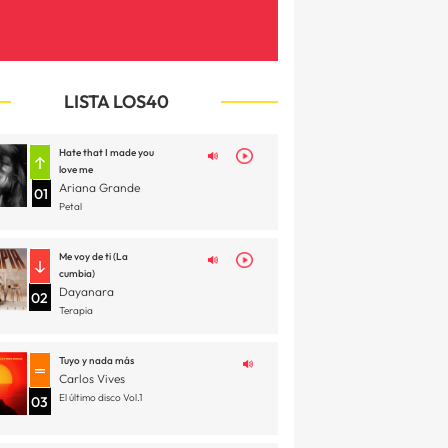
LISTA LOS40
Hate that I made you
love me
Ariana Grande
01
Petal
Me voy de ti (La
cumbia)
Dayanara
02
Terapia
Tuyo y nada más
Carlos Vives
El último disco Vol.1
03