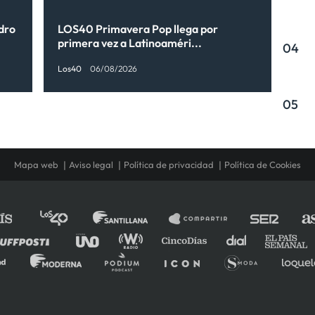
ndro
LOS40 Primavera Pop llega por
primera vez a Latinoaméri...
04
Los40
06/08/2026
05
Mapa web
Aviso legal
Política de privacidad
Política de Cookies