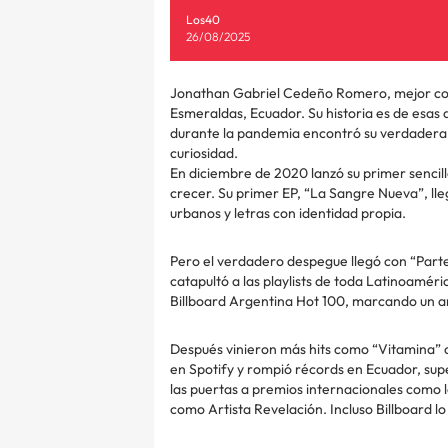
Los40
26/08/2025
Jonathan Gabriel Cedeño Romero, mejor con
Esmeraldas, Ecuador. Su historia es de esas 
durante la pandemia encontró su verdadera p
curiosidad.
En diciembre de 2020 lanzó su primer sencil
crecer. Su primer EP, “La Sangre Nueva”, ll
urbanos y letras con identidad propia.
Pero el verdadero despegue llegó con “Parte
catapultó a las playlists de toda Latinoaméri
Billboard Argentina Hot 100, marcando un an
Después vinieron más hits como “Vitamina”
en Spotify y rompió récords en Ecuador, supe
las puertas a premios internacionales como
como Artista Revelación. Incluso Billboard l