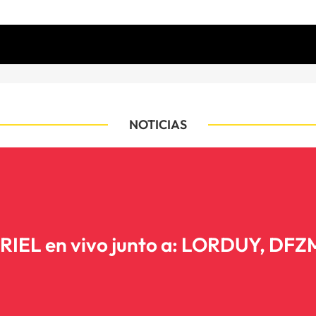
NOTICIAS
IEL en vivo junto a: LORDUY, DFZM