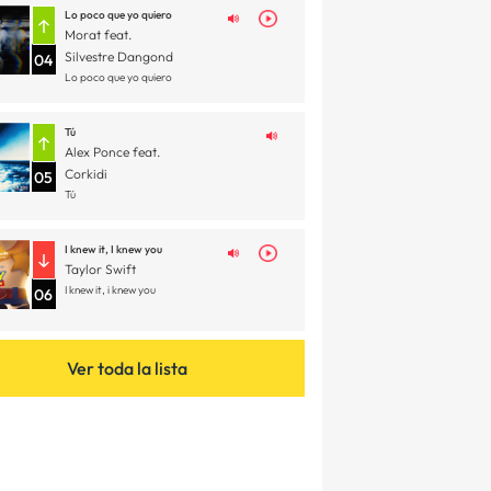
Lo poco que yo quiero
Morat feat.
Silvestre Dangond
04
Lo poco que yo quiero
Tú
Alex Ponce feat.
Corkidi
05
Tú
I knew it, I knew you
Taylor Swift
I knew it, i knew you
06
Ver toda la lista