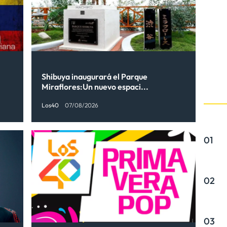
Shibuya inaugurará el Parque
Miraflores:Un nuevo espaci...
Los40
07/08/2026
01
02
03