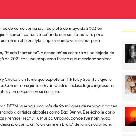
ocido como Jombriel, nació el 5 de mayo de 2003 en
que inspiran: comenzó soñando con ser futbolista, pero
asión en el freestyle, improvisando versos por pura
lo, “Modo Marroneo”, y desde ahí su carrera no ha dejado de
egó en 2021 con una propuesta fresca que mezclaba sonidos
 y Choke”, un tema que explotó en TikTok y Spotify y que lo
ca. Con el remix junto a Ryan Castro, incluso logró ingresar al
tes y un después en su carrera.
 con DFZM, que ya suma más de 96 millones de reproducciones
rando a artistas globales como Bad Bunny. Ese éxito le abrió
 los Premios Heat y Tu Música Urbano, donde fue nominado
o describió como un “diamante en bruto” de la música urbana.