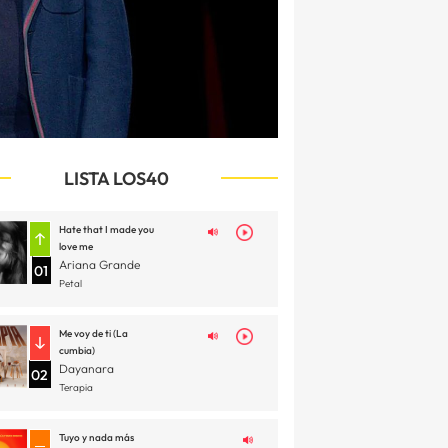
LISTA LOS40
Hate that I made you
love me
Ariana Grande
01
Petal
Me voy de ti (La
cumbia)
Dayanara
02
Terapia
Tuyo y nada más