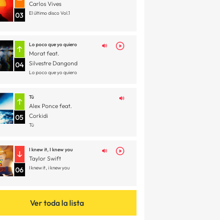
Carlos Vives
El último disco Vol.1
03
Lo poco que yo quiero
Morat feat.
Silvestre Dangond
04
Lo poco que yo quiero
Tú
Alex Ponce feat.
Corkidi
05
Tú
I knew it, I knew you
Taylor Swift
I knew it, i knew you
06
Ver toda la lista