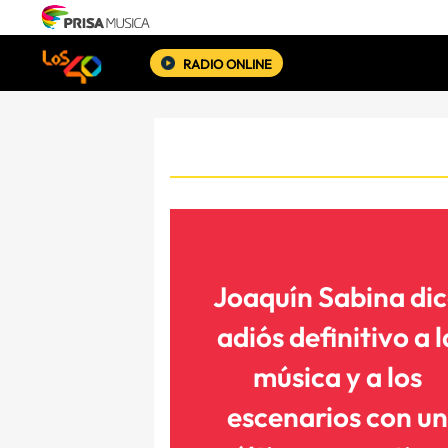
RADIO ONLINE
Joaquín Sabina di
adiós definitivo a l
música y a los
escenarios con un