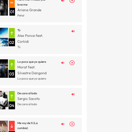
love me
Ariana Grande
01
Petal
Tú
Alex Ponce feat.
Corkidi
02
Tú
Lo poco que yo quiero
Morat feat.
Silvestre Dangond
03
Lo poco que yo quiero
De cara al lodo
Sergio Sacoto
De cara al lodo
04
Me voy de ti (La
cumbia)