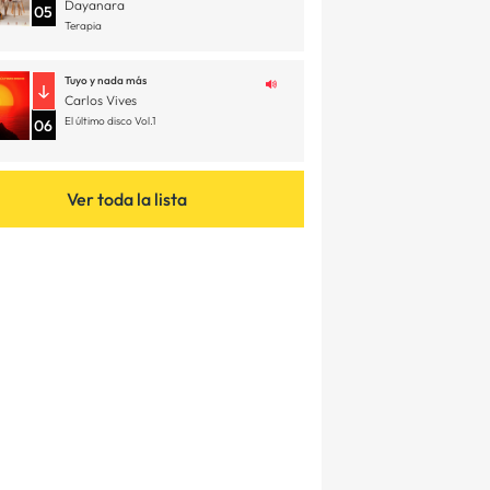
Dayanara
05
Terapia
Tuyo y nada más
Carlos Vives
El último disco Vol.1
06
Ver toda la lista