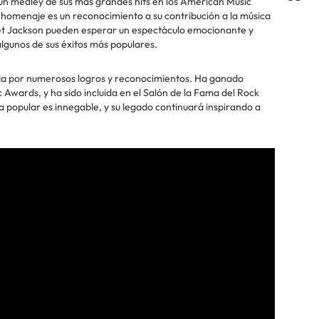
un medley de sus más grandes hits en los American Music
 homenaje es un reconocimiento a su contribución a la música
anet Jackson pueden esperar un espectáculo emocionante y
lgunos de sus éxitos más populares.
da por numerosos logros y reconocimientos. Ha ganado
wards, y ha sido incluida en el Salón de la Fama del Rock
ura popular es innegable, y su legado continuará inspirando a