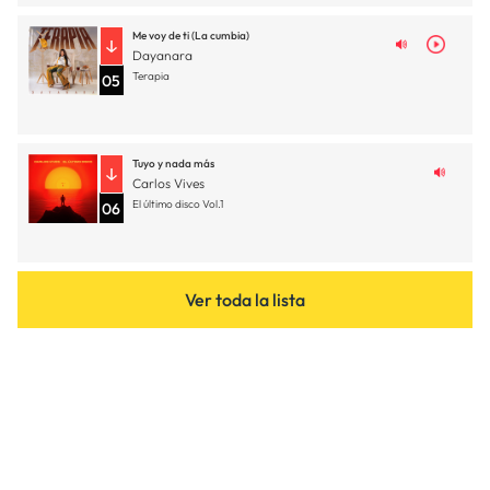
Me voy de ti (La cumbia)
Dayanara
Terapia
05
Tuyo y nada más
Carlos Vives
El último disco Vol.1
06
Ver toda la lista