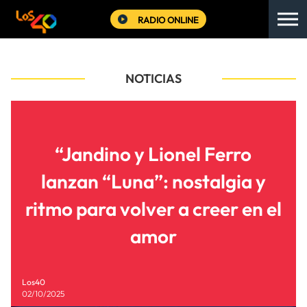
RADIO ONLINE
NOTICIAS
“Jandino y Lionel Ferro
lanzan “Luna”: nostalgia y
ritmo para volver a creer en el
amor
Los40
02/10/2025