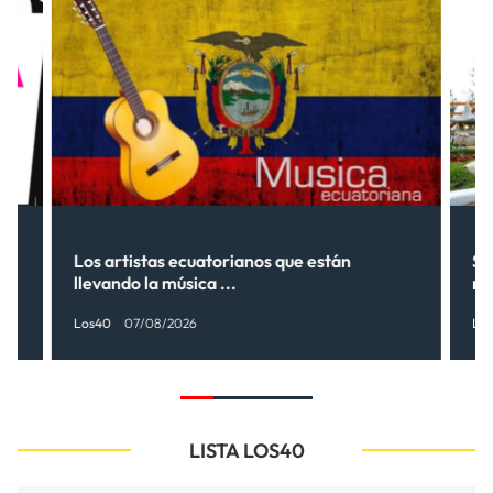
Los artistas ecuatorianos que están
Sh
llevando la música ...
nu
Los40
07/08/2026
Lo
LISTA LOS40