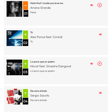
Hate that I made you love me
Ariana Grande
Petal
01
Tú
Alex Ponce feat. Corkidi
Tú
02
Lo poco que yo quiero
Morat feat. Silvestre Dangond
Lo poco que yo quiero
03
De cara al lodo
Sergio Sacoto
De cara al lodo
04