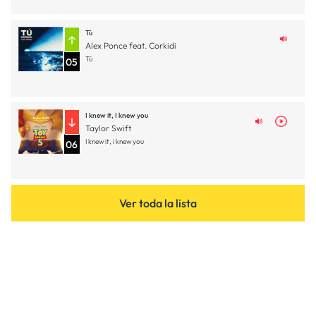
Tú
Alex Ponce feat. Corkidi
Tú
05
I knew it, I knew you
Taylor Swift
I knew it, i knew you
06
Ver toda la lista