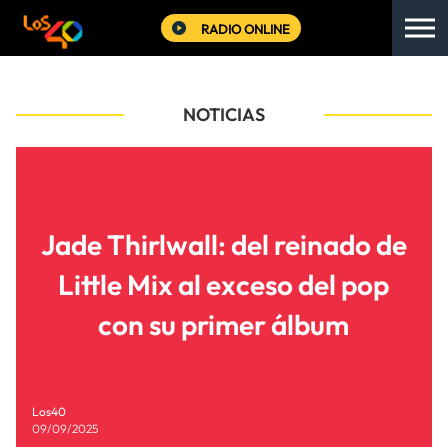
RADIO ONLINE
NOTICIAS
Jade Thirlwall: del reinado de
Little Mix al exceso del pop
con su primer álbum
Los40
09/09/2025