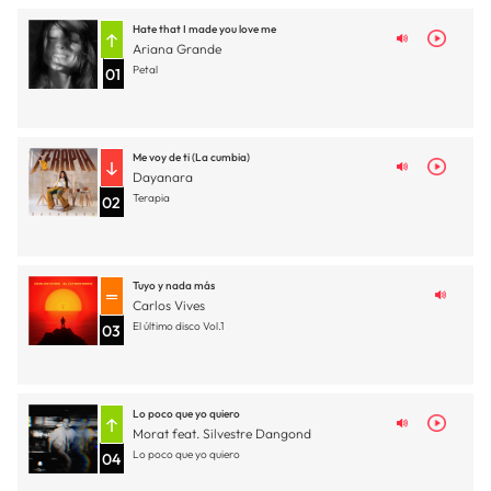
Hate that I made you love me
Ariana Grande
Petal
01
Me voy de ti (La cumbia)
Dayanara
Terapia
02
Tuyo y nada más
Carlos Vives
El último disco Vol.1
03
Lo poco que yo quiero
Morat feat. Silvestre Dangond
Lo poco que yo quiero
04