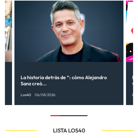
La historia detrás de “: cómo Alejandro
LO
Sanz creó...
ve
Los40
06/08/2026
Lo
LISTA LOS40