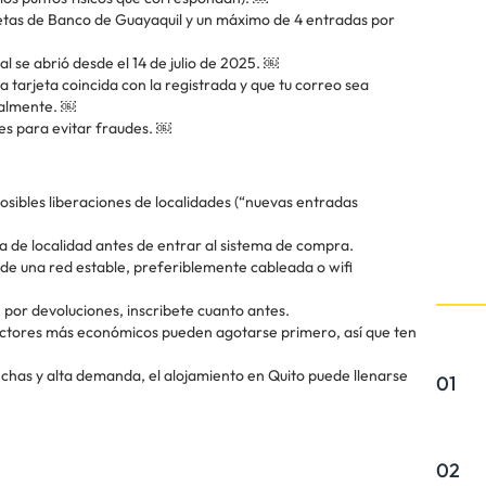
rjetas de Banco de Guayaquil y un máximo de 4 entradas por
al se abrió desde el 14 de julio de 2025. ￼
la tarjeta coincida con la registrada y que tu correo sea
italmente. ￼
es para evitar fraudes. ￼
 posibles liberaciones de localidades (“nuevas entradas
ia de localidad antes de entrar al sistema de compra.
esde una red estable, preferiblemente cableada o wifi
ón por devoluciones, inscribete cuanto antes.
 sectores más económicos pueden agotarse primero, así que ten
 fechas y alta demanda, el alojamiento en Quito puede llenarse
01
02