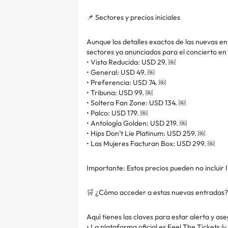
📌 Sectores y precios iniciales
Aunque los detalles exactos de las nuevas e
sectores ya anunciados para el concierto en
• Vista Reducida: USD 29. ￼
• General: USD 49. ￼
• Preferencia: USD 74. ￼
• Tribuna: USD 99. ￼
• Soltera Fan Zone: USD 134. ￼
• Palco: USD 179. ￼
• Antología Golden: USD 219. ￼
• Hips Don’t Lie Platinum: USD 259. ￼
• Las Mujeres Facturan Box: USD 299. ￼
Importante: Estos precios pueden no incluir 
🛒 ¿Cómo acceder a estas nuevas entradas?
Aquí tienes las claves para estar alerta y ase
• La plataforma oficial es Feel The Tickets (