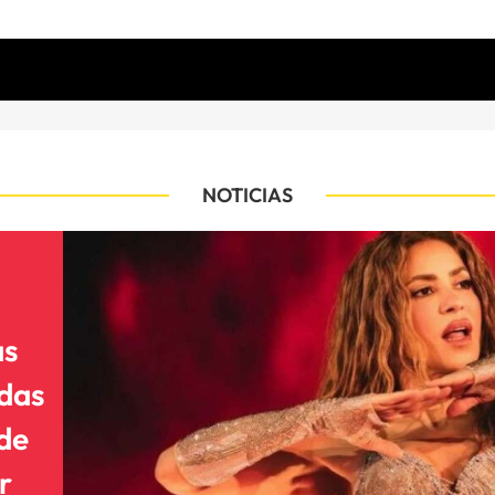
NOTICIAS
as
adas
 de
r