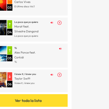
Carlos Vives
El último disco Vol.1
03
Lo poco que yo quiero
Morat feat.
Silvestre Dangond
04
Lo poco que yo quiero
Tú
Alex Ponce feat.
Corkidi
05
Tú
I knew it, I knew you
Taylor Swift
I knew it, i knew you
06
Ver toda la lista