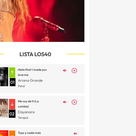
LISTA LOS40
Hate that I made you
love me
Ariana Grande
01
Petal
Me voy de ti (La
cumbia)
Dayanara
02
Terapia
Tuyo y nada más