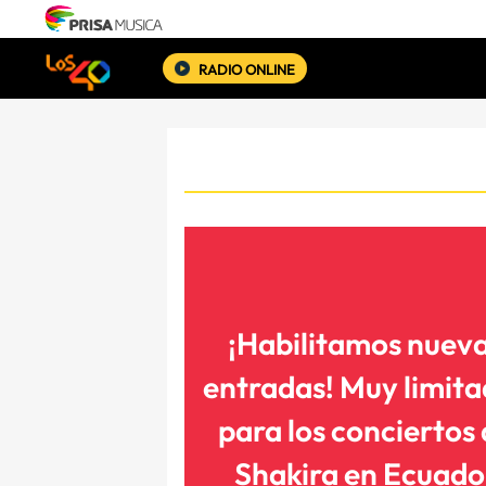
RADIO ONLINE
¡Habilitamos nuev
entradas! Muy limit
para los conciertos
Shakira en Ecuado