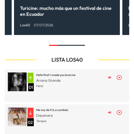
Turicine: mucho más que un festival de cine
Ne
en Ecuador
so
Los40
07/07/2026
Lo
LISTA LOS40
Hate that I made you love me
Ariana Grande
Petal
01
Me voy de ti (La cumbia)
Dayanara
Terapia
02