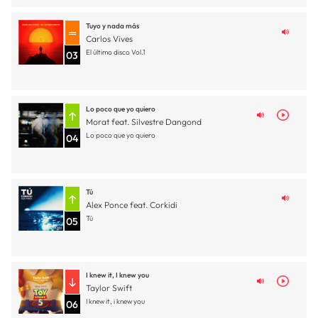
Tuyo y nada más
Carlos Vives
El último disco Vol.1
03
Lo poco que yo quiero
Morat feat. Silvestre Dangond
Lo poco que yo quiero
04
Tú
Alex Ponce feat. Corkidi
Tú
05
I knew it, I knew you
Taylor Swift
I knew it, i knew you
06