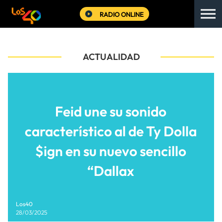
RADIO ONLINE
ACTUALIDAD
Feid une su sonido
característico al de Ty Dolla
$ign en su nuevo sencillo
“Dallax
Los40
28/03/2025