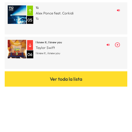
Tú
Alex Ponce feat. Corkidi
Tú
05
I knew it, I knew you
Taylor Swift
I knew it, i knew you
06
Ver toda la lista