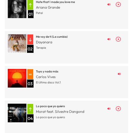
Hate that I made you love me
Ariana Grande
Petal
01
Me voy de ti (La cumbia)
Dayanara
Terapia
02
Tuyo y nada más
Carlos Vives
El último disco Vol.1
03
Lo poco que yo quiero
Morat feat. Silvestre Dangond
Lo poco que yo quiero
04