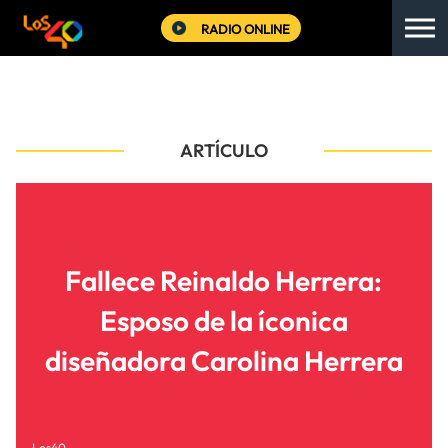
RADIO ONLINE
ARTÍCULO
Fallece Reinaldo Herrera:
Esposo de la íconica
diseñadora Carolina Herrera
Los40