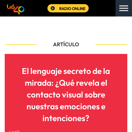
RADIO ONLINE
ARTÍCULO
El lenguaje secreto de la
mirada: ¿Qué revela el
contacto visual sobre
nuestras emociones e
intenciones?
Los40