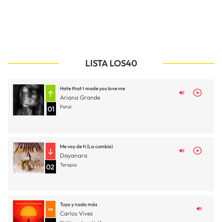
LISTA LOS40
Hate that I made you love me
Ariana Grande
Petal
01
Me voy de ti (La cumbia)
Dayanara
Terapia
02
Tuyo y nada más
Carlos Vives