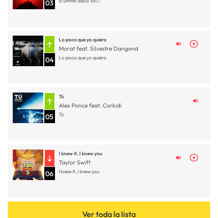
El último disco Vol.1
03
Lo poco que yo quiero
Morat feat. Silvestre Dangond
Lo poco que yo quiero
04
Tú
Alex Ponce feat. Corkidi
Tú
05
I knew it, I knew you
Taylor Swift
I knew it, i knew you
06
Ver toda la lista