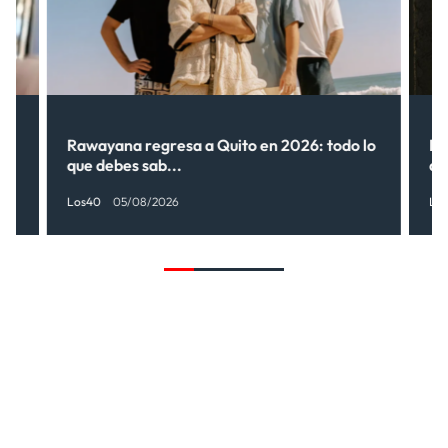
Rawayana regresa a Quito en 2026: todo lo
Ri
que debes sab...
de
Los40
05/08/2026
Lo