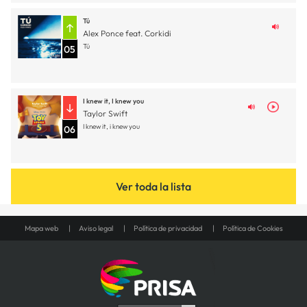
Tú
Alex Ponce feat. Corkidi
Tú
05
I knew it, I knew you
Taylor Swift
I knew it, i knew you
06
Ver toda la lista
Mapa web
Aviso legal
Política de privacidad
Política de Cookies