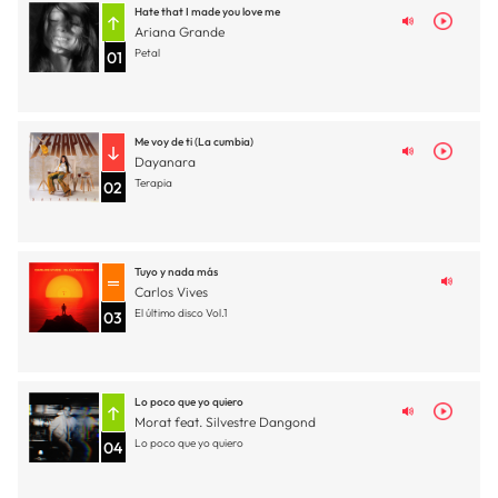
Hate that I made you love me
Ariana Grande
Petal
01
Me voy de ti (La cumbia)
Dayanara
Terapia
02
Tuyo y nada más
Carlos Vives
El último disco Vol.1
03
Lo poco que yo quiero
Morat feat. Silvestre Dangond
Lo poco que yo quiero
04