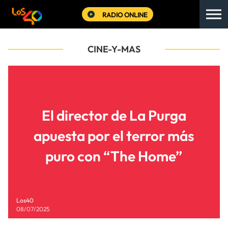
RADIO ONLINE
CINE-Y-MAS
El director de La Purga
apuesta por el terror más
puro con “The Home”
Los40
08/07/2025