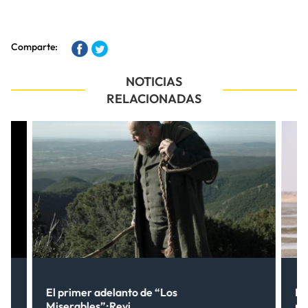
Comparte:
NOTICIAS
RELACIONADAS
ne
El primer adelanto de “Los
Lo
Miserables”:Revi...
no