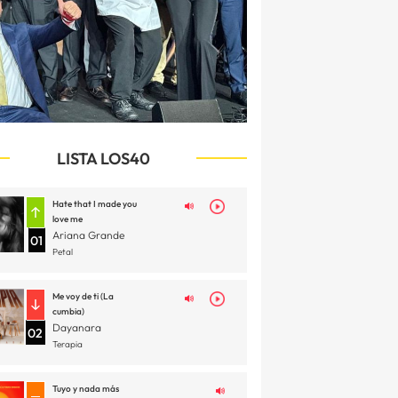
LISTA LOS40
Hate that I made you
love me
Ariana Grande
01
Petal
Me voy de ti (La
cumbia)
Dayanara
02
Terapia
Tuyo y nada más