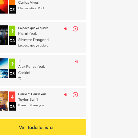
Carlos Vives
El último disco Vol.1
03
Lo poco que yo quiero
Morat feat.
Silvestre Dangond
04
Lo poco que yo quiero
Tú
Alex Ponce feat.
Corkidi
05
Tú
I knew it, I knew you
Taylor Swift
I knew it, i knew you
06
Ver toda la lista