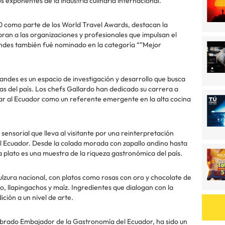
exponentes de la industria culinaria internacional.
 como parte de los World Travel Awards, destacan la
ran a las organizaciones y profesionales que impulsan el
iandes también fué nominado en la categoría “”Mejor
andes es un espacio de investigación y desarrollo que busca
rias del país. Los chefs Gallardo han dedicado su carrera a
ar al Ecuador como un referente emergente en la alta cocina
sensorial que lleva al visitante por una reinterpretación
l Ecuador. Desde la colada morada con zapallo andino hasta
 plato es una muestra de la riqueza gastronómica del país.
a dulzura nacional, con platos como rosas con oro y chocolate de
, llapingachos y maíz. Ingredientes que dialogan con la
ición a un nivel de arte.
brado Embajador de la Gastronomía del Ecuador, ha sido un