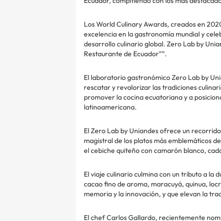
Ecuador, compitiendo con los más destacados 
Los World Culinary Awards, creados en 2020
excelencia en la gastronomía mundial y celeb
desarrollo culinario global. Zero Lab by Un
Restaurante de Ecuador””.
El laboratorio gastronómico Zero Lab by Uni
rescatar y revalorizar las tradiciones culina
promover la cocina ecuatoriana y a posicion
latinoamericana.
El Zero Lab by Uniandes ofrece un recorrido 
magistral de los platos más emblemáticos de
el cebiche quiteño con camarón blanco, cada
El viaje culinario culmina con un tributo a l
cacao fino de aroma, maracuyá, quinua, locro
memoria y la innovación, y que elevan la trad
El chef Carlos Gallardo, recientemente nom