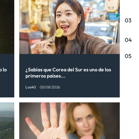
03
04
05
o lo
¿Sabías que Corea del Sur es uno de los
primeros países...
Los40
05/08/2026