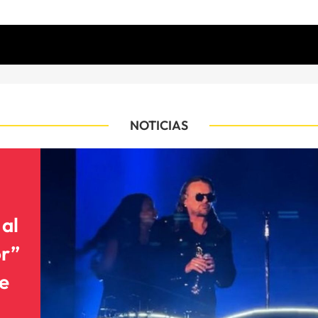
NOTICIAS
al
or”
de