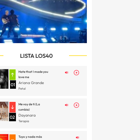
LISTA LOS40
Hate that I made you
love me
Ariana Grande
01
Petal
Me voy de ti (La
cumbia)
Dayanara
02
Terapia
Tuyo y nada más