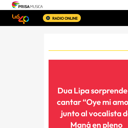
RADIO ONLINE
Dua Lipa sorprende 
cantar “Oye mi am
junto al vocalista 
Maná en pleno