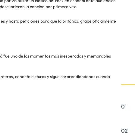
por visibilizar un clásico del rock en español ante audiencias
descubrieron la canción por primera vez.
 y hasta peticiones para que la británica grabe oficialmente
Maná fue uno de los momentos más inesperados y memorables
onteras, conecta culturas y sigue sorprendiéndonos cuando
01
02