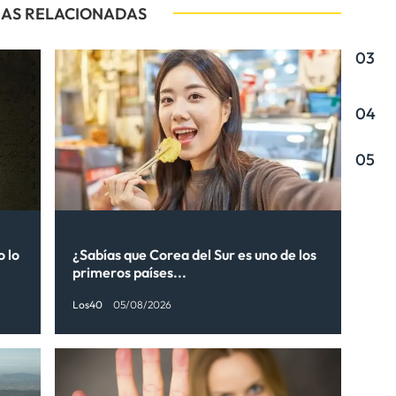
IAS RELACIONADAS
03
04
05
o lo
¿Sabías que Corea del Sur es uno de los
primeros países...
Los40
05/08/2026