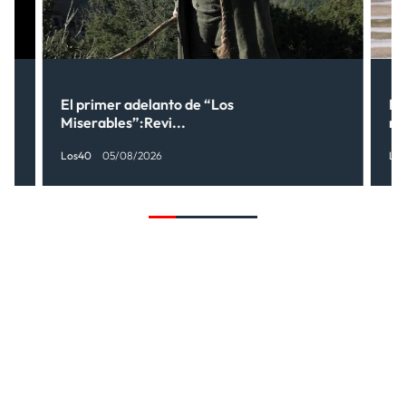
ne
El primer adelanto de “Los
Lo
Miserables”:Revi...
no
Los40
05/08/2026
Lo