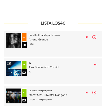
LISTA LOS40
Hate that I made you love me
Ariana Grande
Petal
01
Tú
Alex Ponce feat. Corkidi
Tú
02
Lo poco que yo quiero
Morat feat. Silvestre Dangond
Lo poco que yo quiero
03