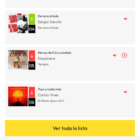
De cara al lodo
Sergio Sacoto
De cara al lodo
04
Me voy de ti (La cumbia)
Dayanara
Terapia
05
Tuyo y nada más
Carlos Vives
El último disco Vol.1
06
Ver toda la lista