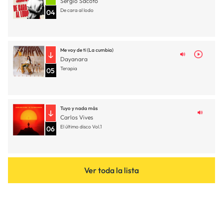
Sergio Sacoto
De cara al lodo
04
Me voy de ti (La cumbia)
Dayanara
Terapia
05
Tuyo y nada más
Carlos Vives
El último disco Vol.1
06
Ver toda la lista