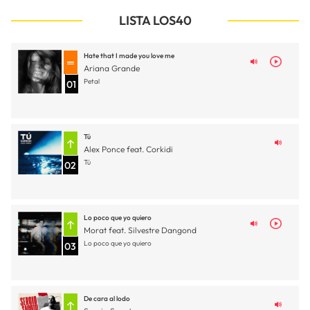
LISTA LOS40
Hate that I made you love me
Ariana Grande
Petal
01
Tú
Alex Ponce feat. Corkidi
Tú
02
Lo poco que yo quiero
Morat feat. Silvestre Dangond
Lo poco que yo quiero
03
De cara al lodo