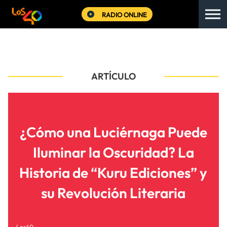
RADIO ONLINE
ARTÍCULO
¿Cómo una Luciérnaga Puede
Iluminar la Oscuridad? La
Historia de “Kuru Ediciones” y
su Revolución Literaria
Los40