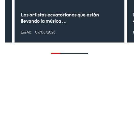
s”
Los artistas ecuatorianos que están
La
llevando la música ...
có
Los40
07/08/2026
Lo