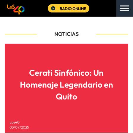
RADIO ONLINE
NOTICIAS
Cerati Sinfónico: Un
Homenaje Legendario en
Quito
Los40
03/09/2025