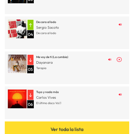
De cara al lodo
Sergio Sacoto
De cara al lodo
04
Me voy de ti (La cumbia)
Dayanara
Terapia
05
Tuyo y nada más
Carlos Vives
El último disco Vol.1
06
Ver toda la lista