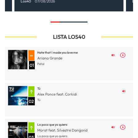
Los40
07/08/2026
Lo
LISTA LOS40
Hate that I made you love me
Ariana Grande
Petal
01
Tú
Alex Ponce feat. Corkidi
Tú
02
Lo poco que yo quiero
Morat feat. Silvestre Dangond
Lo poco que yo quiero
03