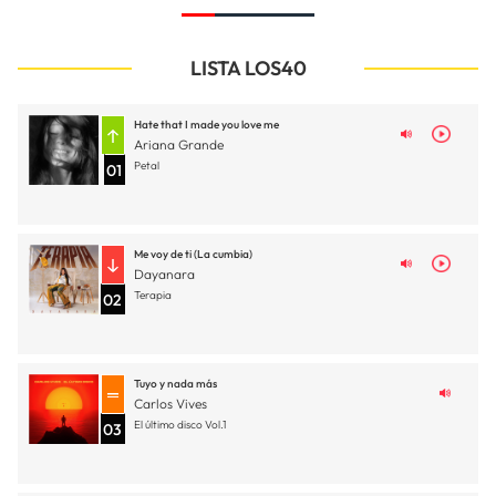
LISTA LOS40
Hate that I made you love me
Ariana Grande
Petal
01
Me voy de ti (La cumbia)
Dayanara
Terapia
02
Tuyo y nada más
Carlos Vives
El último disco Vol.1
03