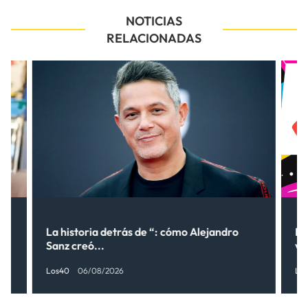
NOTICIAS
RELACIONADAS
La historia detrás de “: cómo Alejandro
LO
Sanz creó...
ve
Los40
06/08/2026
Lo