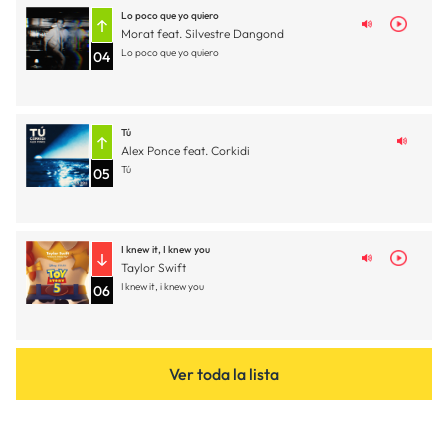
Lo poco que yo quiero
Morat feat. Silvestre Dangond
Lo poco que yo quiero
04
Tú
Alex Ponce feat. Corkidi
Tú
05
I knew it, I knew you
Taylor Swift
I knew it, i knew you
06
Ver toda la lista