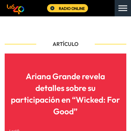
RADIO ONLINE
ARTÍCULO
Ariana Grande revela
detalles sobre su
participación en “Wicked: For
Good”
Los40