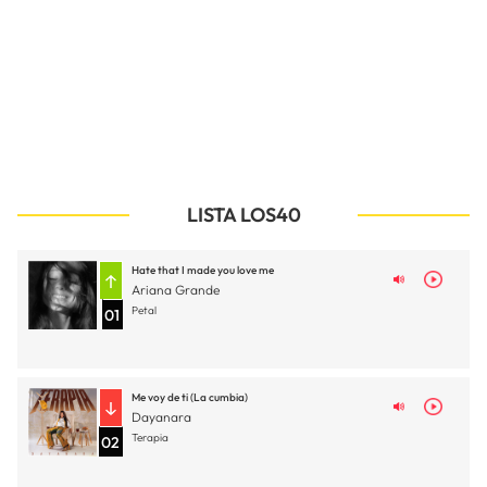
LISTA LOS40
Hate that I made you love me
Ariana Grande
Petal
01
Me voy de ti (La cumbia)
Dayanara
Terapia
02