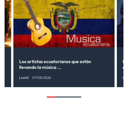
s”
Los artistas ecuatorianos que están
La
llevando la música ...
có
Los40
07/08/2026
Lo