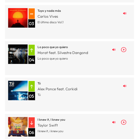
Tuyo y nada más
Carlos Vives
El último disco Vol.1
03
Lo poco que yo quiero
Morat feat. Silvestre Dangond
Lo poco que yo quiero
04
Tú
Alex Ponce feat. Corkidi
Tú
05
I knew it, I knew you
Taylor Swift
I knew it, i knew you
06