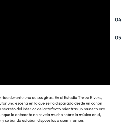
04
05
ida durante una de sus giras. En el Estadio Three Rivers,
utar una escena en la que sería disparado desde un cañón
 en secreto del interior del artefacto mientras un muñeco era
Aunque la anécdota no revela mucho sobre la música en sí,
r y su banda estaban dispuestos a asumir en sus