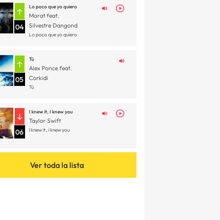
Lo poco que yo quiero
Morat feat.
Silvestre Dangond
04
Lo poco que yo quiero
Tú
Alex Ponce feat.
Corkidi
05
Tú
I knew it, I knew you
Taylor Swift
I knew it, i knew you
06
Ver toda la lista