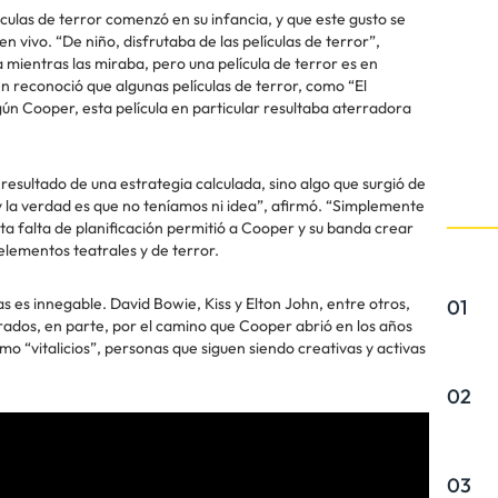
ículas de terror comenzó en su infancia, y que este gusto se
 vivo. “De niño, disfrutaba de las películas de terror”,
a mientras las miraba, pero una película de terror es en
 reconoció que algunas películas de terror, como “El
ún Cooper, esta película en particular resultaba aterradora
l resultado de una estrategia calculada, sino algo que surgió de
 la verdad es que no teníamos ni idea”, afirmó. “Simplemente
a falta de planificación permitió a Cooper y su banda crear
elementos teatrales y de terror.
as es innegable. David Bowie, Kiss y Elton John, entre otros,
01
rados, en parte, por el camino que Cooper abrió en los años
omo “vitalicios”, personas que siguen siendo creativas y activas
02
03