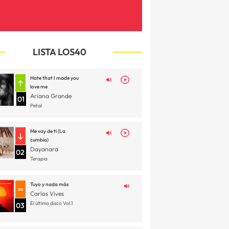
LISTA LOS40
Hate that I made you
love me
Ariana Grande
01
Petal
Me voy de ti (La
cumbia)
Dayanara
02
Terapia
Tuyo y nada más
Carlos Vives
El último disco Vol.1
03