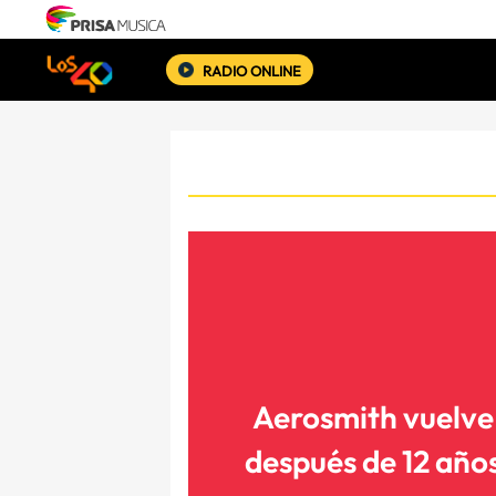
RADIO ONLINE
Aerosmith vuelve
después de 12 año