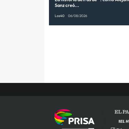
Sanz creó...
Los40
06/08/2026