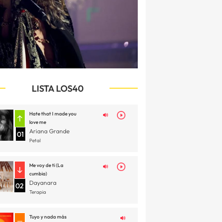
LISTA LOS40
Hate that I made you
love me
Ariana Grande
01
Petal
Me voy de ti (La
cumbia)
Dayanara
02
Terapia
Tuyo y nada más