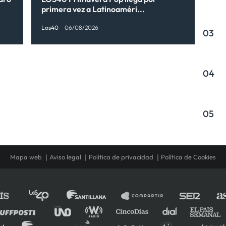
primera vez a Latinoaméri...
Los40
06/08/2026
03
04
05
Mapa web
Aviso legal
Política de privacidad
Política de Cookies