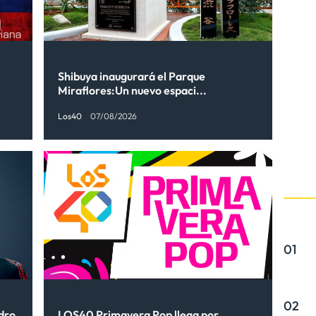
Shibuya inaugurará el Parque
Miraflores:Un nuevo espaci...
Los40
07/08/2026
01
02
ndro
LOS40 Primavera Pop llega por