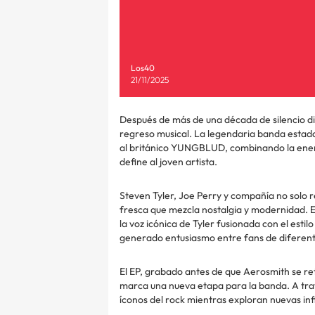
Los40
21/11/2025
Después de más de una década de silencio d
regreso musical. La legendaria banda estad
al británico YUNGBLUD, combinando la energ
define al joven artista.
Steven Tyler, Joe Perry y compañía no solo r
fresca que mezcla nostalgia y modernidad. El
la voz icónica de Tyler fusionada con el est
generado entusiasmo entre fans de diferen
El EP, grabado antes de que Aerosmith se re
marca una nueva etapa para la banda. A trav
íconos del rock mientras exploran nuevas inf