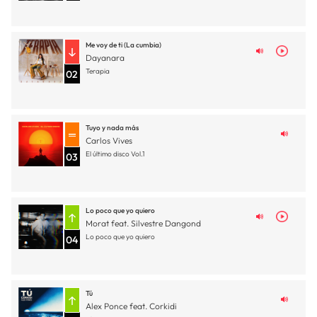
Me voy de ti (La cumbia)
Dayanara
Terapia
02
Tuyo y nada más
Carlos Vives
El último disco Vol.1
03
Lo poco que yo quiero
Morat feat. Silvestre Dangond
Lo poco que yo quiero
04
Tú
Alex Ponce feat. Corkidi