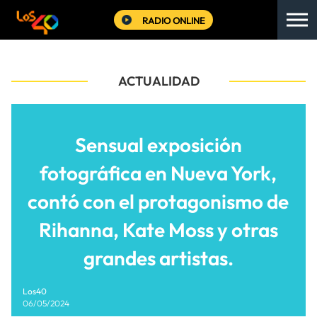
RADIO ONLINE
ACTUALIDAD
Sensual exposición
fotográfica en Nueva York,
contó con el protagonismo de
Rihanna, Kate Moss y otras
grandes artistas.
Los40
06/05/2024