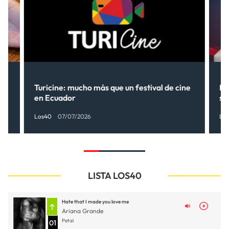
Turicine: mucho más que un festival de cine
Ne
en Ecuador
so
Los40
07/07/2026
Lo
LISTA LOS40
Hate that I made you love me
Ariana Grande
Petal
01