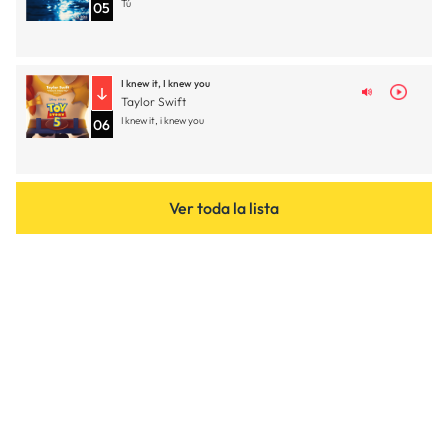
Tú
05
I knew it, I knew you
Taylor Swift
I knew it, i knew you
06
Ver toda la lista