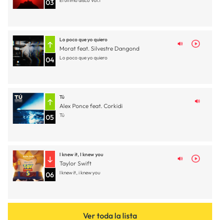
El último disco Vol.1
03
Lo poco que yo quiero
Morat feat. Silvestre Dangond
Lo poco que yo quiero
04
Tú
Alex Ponce feat. Corkidi
Tú
05
I knew it, I knew you
Taylor Swift
I knew it, i knew you
06
Ver toda la lista