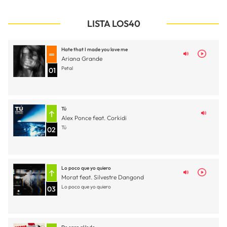
LISTA LOS40
Hate that I made you love me
Ariana Grande
Petal
01
Tú
Alex Ponce feat. Corkidi
Tú
02
Lo poco que yo quiero
Morat feat. Silvestre Dangond
Lo poco que yo quiero
03