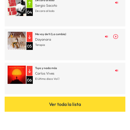
De cara al lodo
Sergio Sacoto
De cara al lodo
04
Me voy de ti (La cumbia)
Dayanara
Terapia
05
Tuyo y nada más
Carlos Vives
El último disco Vol.1
06
Ver toda la lista