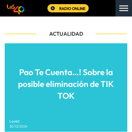
RADIO ONLINE
ACTUALIDAD
Pao Te Cuenta…! Sobre la
posible eliminación de TIK
TOK
Los40
30/12/2024