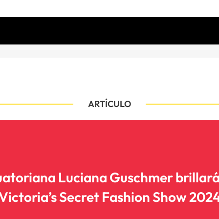
ARTÍCULO
uatoriana Luciana Guschmer brillará 
Victoria’s Secret Fashion Show 202