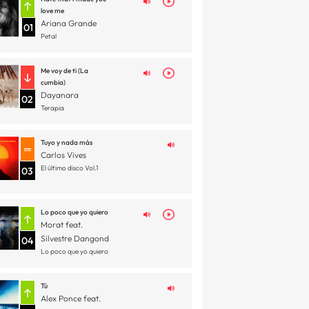
love me
Ariana Grande
01
Petal
Me voy de ti (La
cumbia)
Dayanara
02
Terapia
Tuyo y nada más
Carlos Vives
El último disco Vol.1
03
Lo poco que yo quiero
Morat feat.
Silvestre Dangond
04
Lo poco que yo quiero
Tú
Alex Ponce feat.