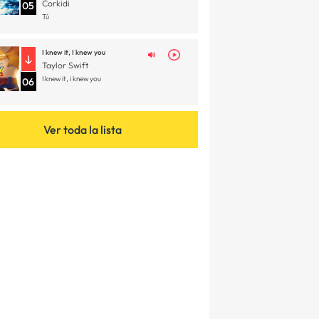
Corkidi
05
Tú
I knew it, I knew you
Taylor Swift
I knew it, i knew you
06
Ver toda la lista