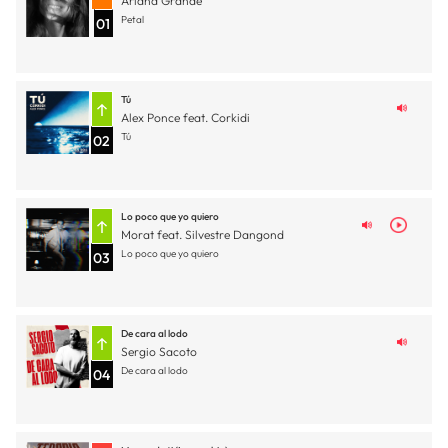
Ariana Grande
Petal
01
Tú
Alex Ponce feat. Corkidi
Tú
02
Lo poco que yo quiero
Morat feat. Silvestre Dangond
Lo poco que yo quiero
03
De cara al lodo
Sergio Sacoto
De cara al lodo
04