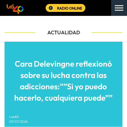
RADIO ONLINE
ACTUALIDAD
Cara Delevingne reflexionó
sobre su lucha contra las
adicciones:””Si yo puedo
hacerlo, cualquiera puede””
Los40
09/07/2024