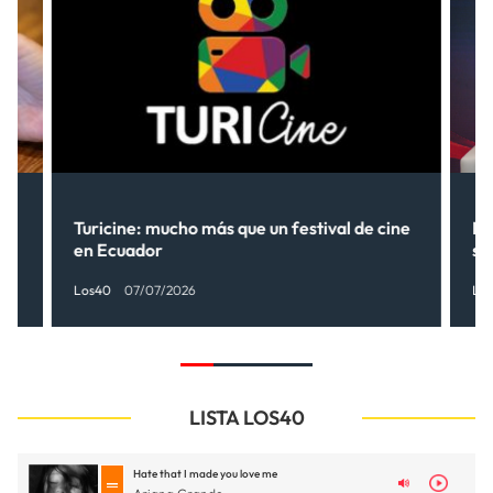
Turicine: mucho más que un festival de cine
Ne
en Ecuador
so
Los40
07/07/2026
Lo
LISTA LOS40
Hate that I made you love me