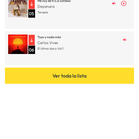
Me voy de ti (La cumbia)
Dayanara
Terapia
05
Tuyo y nada más
Carlos Vives
El último disco Vol.1
06
Ver toda la lista