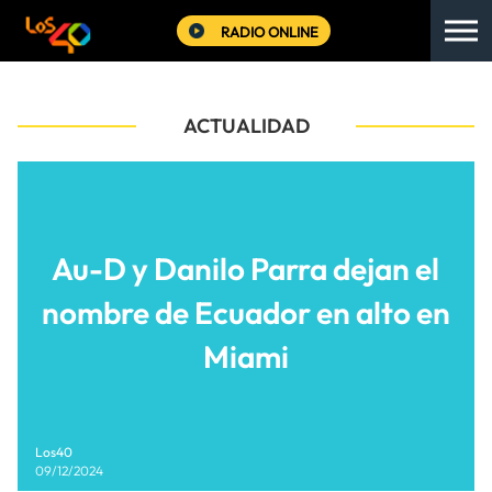
RADIO ONLINE
ACTUALIDAD
Au-D y Danilo Parra dejan el
nombre de Ecuador en alto en
Miami
Los40
09/12/2024