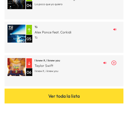
Lo poco que yo quiero
04
Tú
Alex Ponce feat. Corkidi
Tú
05
I knew it, I knew you
Taylor Swift
I knew it, i knew you
06
Ver toda la lista