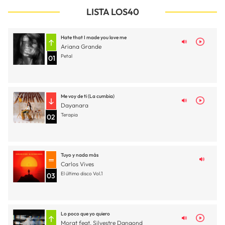
LISTA LOS40
Hate that I made you love me
Ariana Grande
Petal
01
Me voy de ti (La cumbia)
Dayanara
Terapia
02
Tuyo y nada más
Carlos Vives
El último disco Vol.1
03
Lo poco que yo quiero
Morat feat. Silvestre Dangond