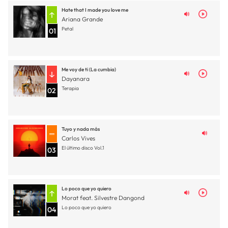
Hate that I made you love me
Ariana Grande
Petal
01
Me voy de ti (La cumbia)
Dayanara
Terapia
02
Tuyo y nada más
Carlos Vives
El último disco Vol.1
03
Lo poco que yo quiero
Morat feat. Silvestre Dangond
Lo poco que yo quiero
04