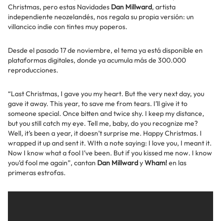
Christmas, pero estas Navidades
Dan Millward
, artista
independiente neozelandés, nos regala su propia versión: un
villancico indie con tintes muy poperos.
Desde el pasado 17 de noviembre, el tema ya está disponible en
plataformas digitales, donde ya acumula más de 300.000
reproducciones.
“Last Christmas, I gave you my heart. But the very next day, you
gave it away. This year, to save me from tears. I’ll give it to
someone special. Once bitten and twice shy. I keep my distance,
but you still catch my eye. Tell me, baby, do you recognize me?
Well, it’s been a year, it doesn’t surprise me. Happy Christmas. I
wrapped it up and sent it. WIth a note saying: I love you, I meant it.
Now I know what a fool I’ve been. But if you kissed me now. I know
you’d fool me again”, cantan
Dan Millward
y
Wham!
en las
primeras estrofas.