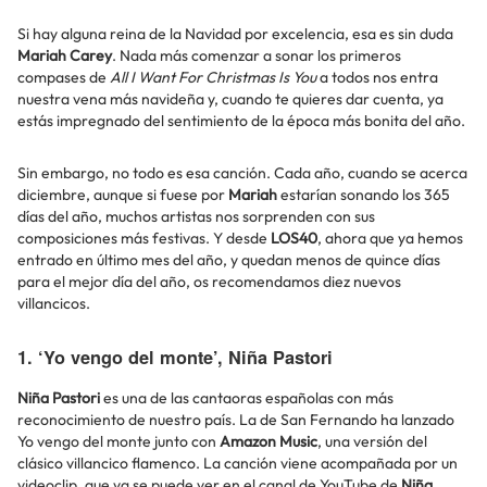
Si hay alguna reina de la Navidad por excelencia, esa es sin duda
Mariah Carey
. Nada más comenzar a sonar los primeros
compases de
All I Want For Christmas Is You
a todos nos entra
nuestra vena más navideña y, cuando te quieres dar cuenta, ya
estás impregnado del sentimiento de la época más bonita del año.
Sin embargo, no todo es esa canción. Cada año, cuando se acerca
diciembre, aunque si fuese por
Mariah
estarían sonando los 365
días del año, muchos artistas nos sorprenden con sus
composiciones más festivas. Y desde
LOS40
, ahora que ya hemos
entrado en último mes del año, y quedan menos de quince días
para el mejor día del año, os recomendamos diez nuevos
villancicos.
1. ‘Yo vengo del monte’, Niña Pastori
Niña Pastori
es una de las cantaoras españolas con más
reconocimiento de nuestro país. La de San Fernando ha lanzado
Yo vengo del monte junto con
Amazon Music
, una versión del
clásico villancico flamenco. La canción viene acompañada por un
videoclip, que ya se puede ver en el canal de YouTube de
Niña