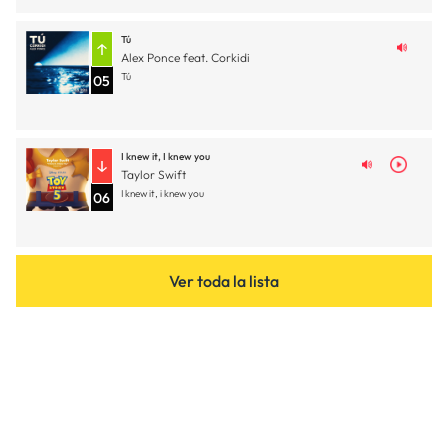
Tú
Alex Ponce feat. Corkidi
Tú
05
I knew it, I knew you
Taylor Swift
I knew it, i knew you
06
Ver toda la lista