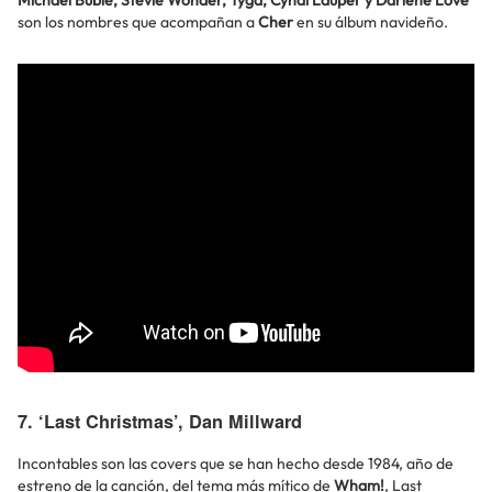
Michael Bublé, Stevie Wonder, Tyga, Cyndi Lauper y Darlene Love
son los nombres que acompañan a
Cher
en su álbum navideño.
7. ‘Last Christmas’, Dan Millward
Incontables son las covers que se han hecho desde 1984, año de
estreno de la canción, del tema más mítico de
Wham!
, Last