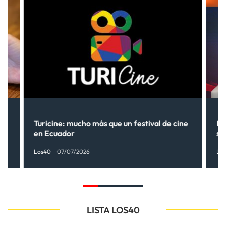
Turicine: mucho más que un festival de cine
Ne
en Ecuador
so
Los40
07/07/2026
Lo
LISTA LOS40